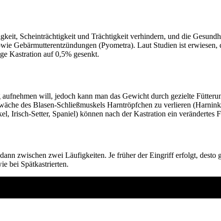
keit, Scheinträchtigkeit und Trächtigkeit verhindern, und die Gesundhe
owie Gebärmutterentzündungen (Pyometra). Laut Studien ist erwiesen, 
ige Kastration auf 0,5% gesenkt.
aufnehmen will, jedoch kann man das Gewicht durch gezielte Fütteru
wäche des Blasen-Schließmuskels Harntröpfchen zu verlieren (Harnink
, Irisch-Setter, Spaniel) können nach der Kastration ein verändertes
r dann zwischen zwei Läufigkeiten. Je früher der Eingriff erfolgt, dest
e bei Spätkastrierten.