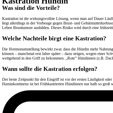
Kastration Hündin
Was sind die Vorteile?
Kastration ist die wirkungsvollste Lösung, wenn man auf Dauer Läufig
liegt allerdings in der Vorbeuge gegen Brust- und Gebärmutterkrebss
Leben Brusttumore ausbilden. Dieses Risiko wird durch eine frühzeit
Welche Nachteile birgt eine Kastration?
Die Hormonumstellung bewirkt zwar, dass die Hündin mehr Nahrung 
können – manchmal erst Jahre später – dazu neigen, wegen einer Sch
weitgehend in den Griff zu bekommen. „Rote” Hündinnen (z.B. Dackel
Wann sollte die Kastration erfolgen?
Der beste Zeitpunkt für den Eingriff ist vor der ersten Läufigkeit ode
Harninkontinenz ist bei Frühkastrierten Hündinnen nur halb so groß wi